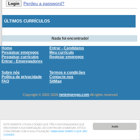
Perdeu a password?
ÚLTIMOS CURRÍCULOS
Nada foi encontrado!
Home
Entrar - Candidatos
Pesquisar empregos
Meu currículo
Pesquisar currículos
Registar empregos
Entrar - Empregadores
Sobre nós
Termos e condições
Política de privacidade
Contacte-nos
FAQ
SitMap
netemprego.com
Copyright © 2002-2026
All rights reserved
ESTE WEBSITE UTILIZA COOKIES QUE TÊM FUNCIONALIDADES QUE
Aceito
MELHORAM A SUA NAVEGAÇÃO. AO CONTINUAR A NAVEGAR, ESTÁ A
CONCORDAR COM A SUA UTILIZAÇÃO.
SAIBA MAIS SOBRE O QUE SÃO
COOKIES