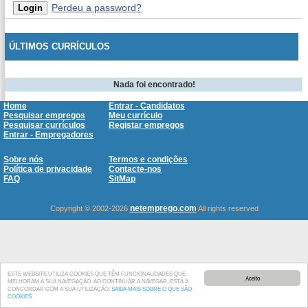
Perdeu a password?
ÚLTIMOS CURRÍCULOS
Nada foi encontrado!
Home
Entrar - Candidatos
Pesquisar empregos
Meu currículo
Pesquisar currículos
Registar empregos
Entrar - Empregadores
Sobre nós
Termos e condições
Política de privacidade
Contacte-nos
FAQ
SitMap
netemprego.com
Copyright © 2002-2026
All rights reserved
ESTE WEBSITE UTILIZA COOKIES QUE TÊM FUNCIONALIDADES QUE
Aceito
MELHORAM A SUA NAVEGAÇÃO. AO CONTINUAR A NAVEGAR, ESTÁ A
CONCORDAR COM A SUA UTILIZAÇÃO.
SAIBA MAIS SOBRE O QUE SÃO
COOKIES