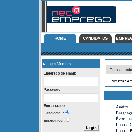
HOME
CANDIDATOS
EMPRE
Login Membro
Endereço de email:
Mostrar em
Password:
Entrar como:
Aveiro
Braganç
Candidato...:
Évora
Empregador:
Ilha da 
Ilha de 