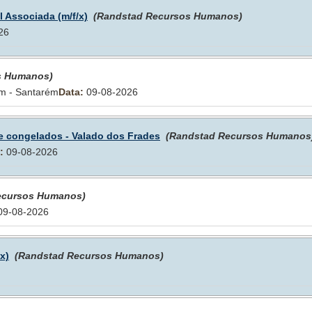
 Associada (m/f/x)
(Randstad Recursos Humanos)
26
s Humanos)
em - Santarém
Data:
09-08-2026
 congelados - Valado dos Frades
(Randstad Recursos Humanos
:
09-08-2026
ecursos Humanos)
9-08-2026
x)
(Randstad Recursos Humanos)