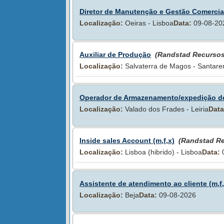
Diretor de Manutenção e Gestão Comercial
Localização:
Oeiras - Lisboa
Data:
09-08-20
Auxiliar de Produção
(Randstad Recurso
Localização:
Salvaterra de Magos - Santar
Operador de Armazenamento/expedição de
Localização:
Valado dos Frades - Leiria
Data
Inside sales Account (m,f,x)
(Randstad R
Localização:
Lisboa (hibrido) - Lisboa
Data:
0
Assistente de atendimento ao cliente (m,f,
Localização:
Beja
Data:
09-08-2026