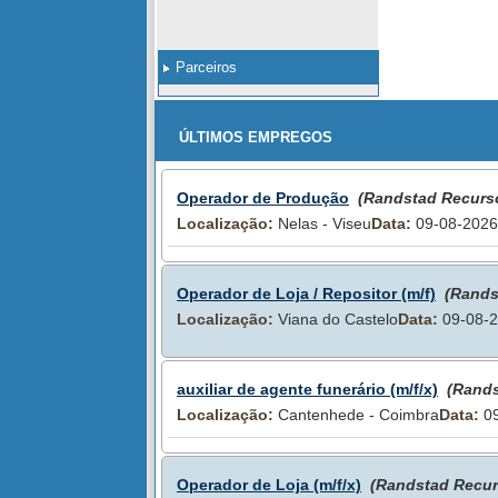
Parceiros
ÚLTIMOS EMPREGOS
Operador de Produção
(Randstad Recur
Localização:
Nelas - Viseu
Data:
09-08-2026
Operador de Loja / Repositor (m/f)
(Rands
Localização:
Viana do Castelo
Data:
09-08-
auxiliar de agente funerário (m/f/x)
(Rand
Localização:
Cantenhede - Coimbra
Data:
09
Operador de Loja (m/f/x)
(Randstad Recu