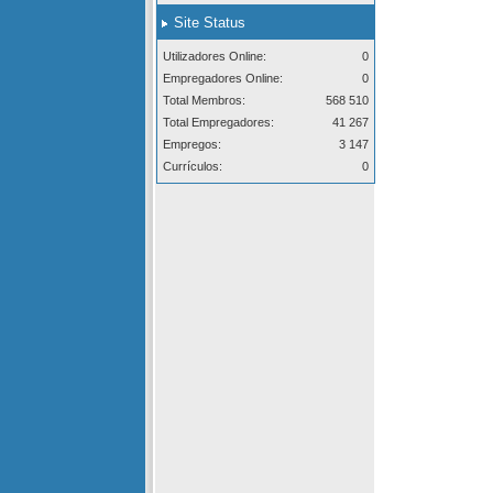
Site Status
Utilizadores Online:
0
Empregadores Online:
0
Total Membros:
568 510
Total Empregadores:
41 267
Empregos:
3 147
Currículos:
0