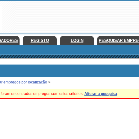
GADORES
REGISTO
LOGIN
PESQUISAR EMPR
ar empregos por localização
>
foram encontrados empregos com estes critérios.
Alterar a pesquisa
.