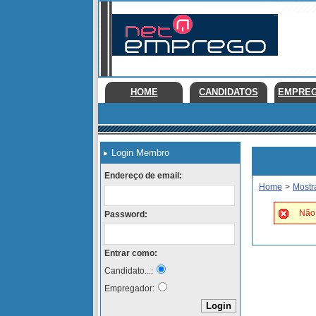
HOME
CANDIDATOS
EMPRE
Login Membro
Endereço de email:
Home
>
Mostr
Não 
Password:
Entrar como:
Candidato...:
Empregador: