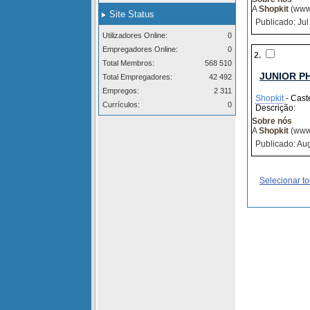
A
Shopkit
(www.
Site Status
Publicado: Jul
Utilizadores Online:
0
Empregadores Online:
0
2.
Total Membros:
568 510
JUNIOR P
Total Empregadores:
42 492
Empregos:
2 311
Shopkit
- Cast
Currículos:
0
Descrição:
Sobre nós
A
Shopkit
(www.
Publicado: Aug
Selecionar t