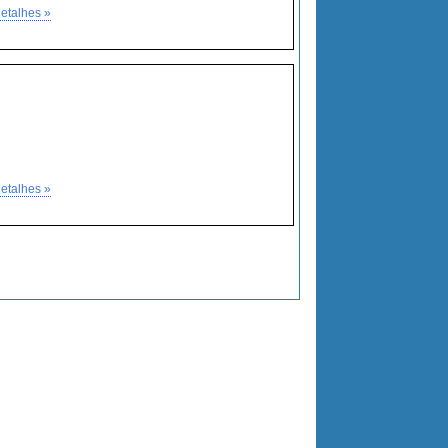
etalhes »
etalhes »