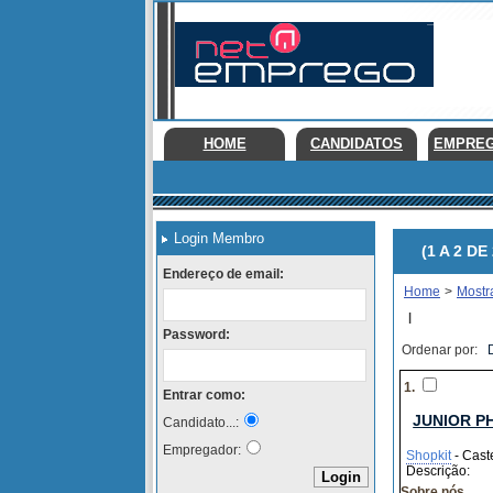
HOME
CANDIDATOS
EMPRE
Login Membro
(1 A 2 DE 
Endereço de email:
Home
>
Mostr
|
Password:
Ordenar por:
1.
Entrar como:
JUNIOR P
Candidato...:
Empregador:
Shopkit
- Cast
Descrição:
Sobre nós