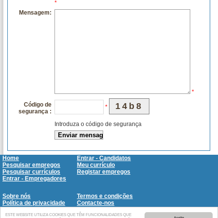
*
Mensagem:
*
Código de
14b8
*
segurança :
Introduza o código de segurança
Home
Entrar - Candidatos
Pesquisar empregos
Meu currículo
Pesquisar currículos
Registar empregos
Entrar - Empregadores
Sobre nós
Termos e condições
Política de privacidade
Contacte-nos
FAQ
SitMap
ESTE WEBSITE UTILIZA COOKIES QUE TÊM FUNCIONALIDADES QUE
Aceito