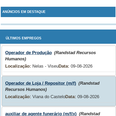
ANÚNCIOS EM DESTAQUE
ÚLTIMOS EMPREGOS
Operador de Produção
(Randstad Recursos
Humanos)
Localização:
Nelas - Viseu
Data:
09-08-2026
Operador de Loja / Repositor (m/f)
(Randstad
Recursos Humanos)
Localização:
Viana do Castelo
Data:
09-08-2026
auxiliar de agente funerário (m/f/x)
(Randstad