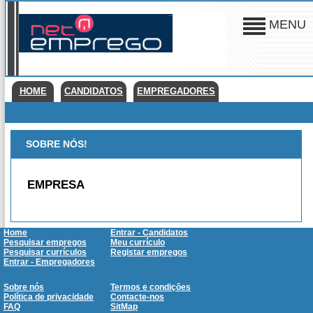
MENU
HOME
CANDIDATOS
EMPREGADORES
SOBRE NÓS!
EMPRESA
Home
Entrar - Candidatos
Pesquisar empregos
Meu currículo
Pesquisar currículos
Registar empregos
Entrar - Empregadores
Sobre nós
Termos e condições
Política de privacidade
Contacte-nos
FAQ
SitMap