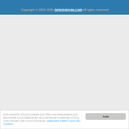
netemprego.com
Copyright © 2002-2026
All rights reserved
ESTE WEBSITE UTILIZA COOKIES QUE TÊM FUNCIONALIDADES QUE
Aceito
MELHORAM A SUA NAVEGAÇÃO. AO CONTINUAR A NAVEGAR, ESTÁ A
CONCORDAR COM A SUA UTILIZAÇÃO.
SAIBA MAIS SOBRE O QUE SÃO
COOKIES