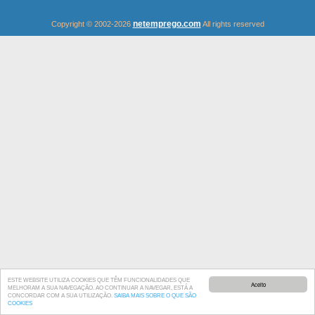
netemprego.com
Copyright © 2002-2026
All rights reserved
ESTE WEBSITE UTILIZA COOKIES QUE TÊM FUNCIONALIDADES QUE
Aceito
MELHORAM A SUA NAVEGAÇÃO. AO CONTINUAR A NAVEGAR, ESTÁ A
CONCORDAR COM A SUA UTILIZAÇÃO.
SAIBA MAIS SOBRE O QUE SÃO
COOKIES