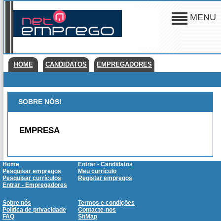
MENU
HOME
CANDIDATOS
EMPREGADORES
SOBRE NÓS!
EMPRESA
Home
Entrar - Candidatos
Pesquisar empregos
Meu currículo
Pesquisar currículos
Registar empregos
Entrar - Empregadores
Sobre nós
Termos e condições
Política de privacidade
Contacte-nos
FAQ
SitMap