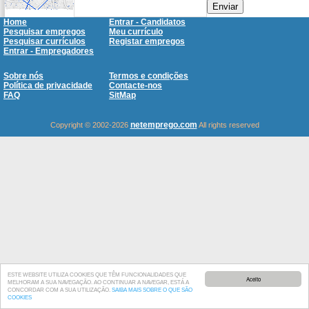
Enviar
Home
Entrar - Candidatos
Pesquisar empregos
Meu currículo
Pesquisar currículos
Registar empregos
Entrar - Empregadores
Sobre nós
Termos e condições
Política de privacidade
Contacte-nos
FAQ
SitMap
netemprego.com
Copyright © 2002-2026
All rights reserved
ESTE WEBSITE UTILIZA COOKIES QUE TÊM FUNCIONALIDADES QUE
Aceito
MELHORAM A SUA NAVEGAÇÃO. AO CONTINUAR A NAVEGAR, ESTÁ A
CONCORDAR COM A SUA UTILIZAÇÃO.
SAIBA MAIS SOBRE O QUE SÃO
COOKIES