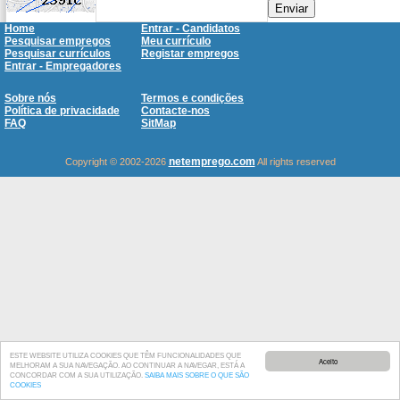
Enviar
Home
Entrar - Candidatos
Pesquisar empregos
Meu currículo
Pesquisar currículos
Registar empregos
Entrar - Empregadores
Sobre nós
Termos e condições
Política de privacidade
Contacte-nos
FAQ
SitMap
netemprego.com
Copyright © 2002-2026
All rights reserved
ESTE WEBSITE UTILIZA COOKIES QUE TÊM FUNCIONALIDADES QUE
Aceito
MELHORAM A SUA NAVEGAÇÃO. AO CONTINUAR A NAVEGAR, ESTÁ A
CONCORDAR COM A SUA UTILIZAÇÃO.
SAIBA MAIS SOBRE O QUE SÃO
COOKIES