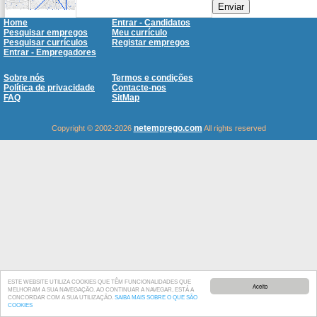
Enviar
Home
Entrar - Candidatos
Pesquisar empregos
Meu currículo
Pesquisar currículos
Registar empregos
Entrar - Empregadores
Sobre nós
Termos e condições
Política de privacidade
Contacte-nos
FAQ
SitMap
netemprego.com
Copyright © 2002-2026
All rights reserved
ESTE WEBSITE UTILIZA COOKIES QUE TÊM FUNCIONALIDADES QUE
Aceito
MELHORAM A SUA NAVEGAÇÃO. AO CONTINUAR A NAVEGAR, ESTÁ A
CONCORDAR COM A SUA UTILIZAÇÃO.
SAIBA MAIS SOBRE O QUE SÃO
COOKIES