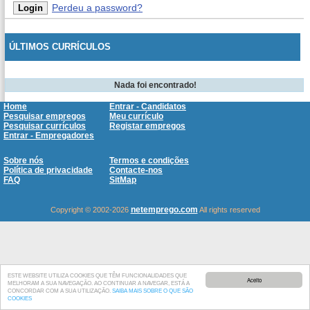
Perdeu a password?
ÚLTIMOS CURRÍCULOS
Nada foi encontrado!
Home
Entrar - Candidatos
Pesquisar empregos
Meu currículo
Pesquisar currículos
Registar empregos
Entrar - Empregadores
Sobre nós
Termos e condições
Política de privacidade
Contacte-nos
FAQ
SitMap
netemprego.com
Copyright © 2002-2026
All rights reserved
ESTE WEBSITE UTILIZA COOKIES QUE TÊM FUNCIONALIDADES QUE
Aceito
MELHORAM A SUA NAVEGAÇÃO. AO CONTINUAR A NAVEGAR, ESTÁ A
CONCORDAR COM A SUA UTILIZAÇÃO.
SAIBA MAIS SOBRE O QUE SÃO
COOKIES