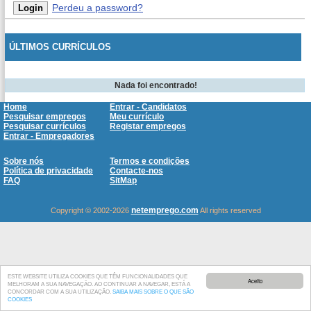
Perdeu a password?
ÚLTIMOS CURRÍCULOS
Nada foi encontrado!
Home
Entrar - Candidatos
Pesquisar empregos
Meu currículo
Pesquisar currículos
Registar empregos
Entrar - Empregadores
Sobre nós
Termos e condições
Política de privacidade
Contacte-nos
FAQ
SitMap
netemprego.com
Copyright © 2002-2026
All rights reserved
ESTE WEBSITE UTILIZA COOKIES QUE TÊM FUNCIONALIDADES QUE
Aceito
MELHORAM A SUA NAVEGAÇÃO. AO CONTINUAR A NAVEGAR, ESTÁ A
CONCORDAR COM A SUA UTILIZAÇÃO.
SAIBA MAIS SOBRE O QUE SÃO
COOKIES