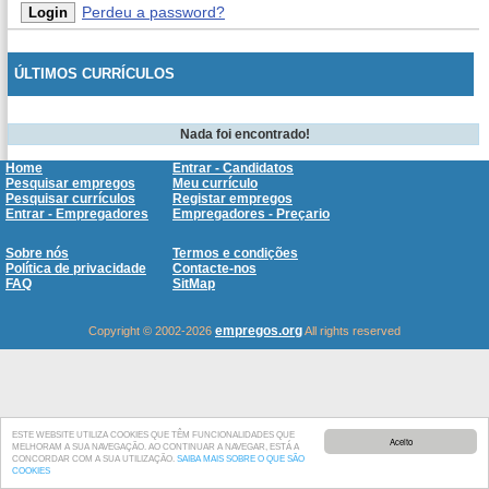
Perdeu a password?
ÚLTIMOS CURRÍCULOS
Nada foi encontrado!
Home
Entrar - Candidatos
Pesquisar empregos
Meu currículo
Pesquisar currículos
Registar empregos
Entrar - Empregadores
Empregadores - Preçario
Sobre nós
Termos e condições
Política de privacidade
Contacte-nos
FAQ
SitMap
empregos.org
Copyright © 2002-2026
All rights reserved
ESTE WEBSITE UTILIZA COOKIES QUE TÊM FUNCIONALIDADES QUE
Aceito
MELHORAM A SUA NAVEGAÇÃO. AO CONTINUAR A NAVEGAR, ESTÁ A
CONCORDAR COM A SUA UTILIZAÇÃO.
SAIBA MAIS SOBRE O QUE SÃO
COOKIES