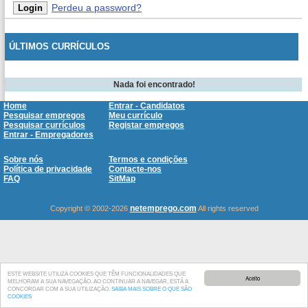
Perdeu a password?
ÚLTIMOS CURRÍCULOS
Nada foi encontrado!
Home
Entrar - Candidatos
Pesquisar empregos
Meu currículo
Pesquisar currículos
Registar empregos
Entrar - Empregadores
Sobre nós
Termos e condições
Política de privacidade
Contacte-nos
FAQ
SitMap
netemprego.com
Copyright © 2002-2026
All rights reserved
ESTE WEBSITE UTILIZA COOKIES QUE TÊM FUNCIONALIDADES QUE
Aceito
MELHORAM A SUA NAVEGAÇÃO. AO CONTINUAR A NAVEGAR, ESTÁ A
CONCORDAR COM A SUA UTILIZAÇÃO.
SAIBA MAIS SOBRE O QUE SÃO
COOKIES