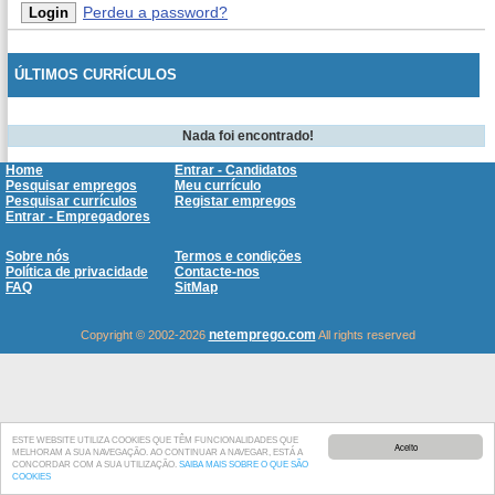
Perdeu a password?
ÚLTIMOS CURRÍCULOS
Nada foi encontrado!
Home
Entrar - Candidatos
Pesquisar empregos
Meu currículo
Pesquisar currículos
Registar empregos
Entrar - Empregadores
Sobre nós
Termos e condições
Política de privacidade
Contacte-nos
FAQ
SitMap
netemprego.com
Copyright © 2002-2026
All rights reserved
ESTE WEBSITE UTILIZA COOKIES QUE TÊM FUNCIONALIDADES QUE
Aceito
MELHORAM A SUA NAVEGAÇÃO. AO CONTINUAR A NAVEGAR, ESTÁ A
CONCORDAR COM A SUA UTILIZAÇÃO.
SAIBA MAIS SOBRE O QUE SÃO
COOKIES