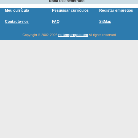
Nada foi encontrado!
Meu currículo
Pesquisar currículos
Registar empregos
Contacte-nos
FAQ
SitMap
netemprego.com
Copyright © 2002-2026
All rights reserved