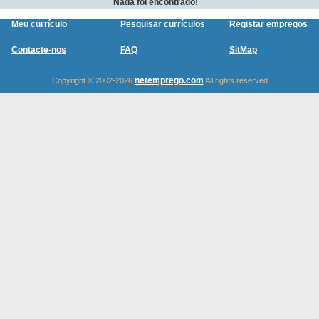
Nada foi encontrado!
Meu currículo
Pesquisar currículos
Registar empregos
Contacte-nos
FAQ
SitMap
netemprego.com
Copyright © 2002-2026
All rights reserved