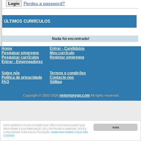
Perdeu a password?
ÚLTIMOS CURRÍCULOS
Nada foi encontrado!
Home
Entrar - Candidatos
Pesquisar empregos
Meu currículo
Pesquisar currículos
Registar empregos
Entrar - Empregadores
Sobre nós
Termos e condições
Política de privacidade
Contacte-nos
FAQ
SitMap
netemprego.com
Copyright © 2002-2026
All rights reserved
ESTE WEBSITE UTILIZA COOKIES QUE TÊM FUNCIONALIDADES QUE
Aceito
MELHORAM A SUA NAVEGAÇÃO. AO CONTINUAR A NAVEGAR, ESTÁ A
CONCORDAR COM A SUA UTILIZAÇÃO.
SAIBA MAIS SOBRE O QUE SÃO
COOKIES