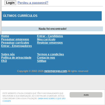
Perdeu a password?
ÚLTIMOS CURRÍCULOS
Nada foi encontrado!
Home
Entrar - Candidatos
Pesquisar empregos
Meu currículo
Pesquisar currículos
Registar empregos
Entrar - Empregadores
Sobre nós
Termos e condições
Política de privacidade
Contacte-nos
FAQ
SitMap
netemprego.com
Copyright © 2002-2026
All rights reserved
ESTE WEBSITE UTILIZA COOKIES QUE TÊM FUNCIONALIDADES QUE
Aceito
MELHORAM A SUA NAVEGAÇÃO. AO CONTINUAR A NAVEGAR, ESTÁ A
CONCORDAR COM A SUA UTILIZAÇÃO.
SAIBA MAIS SOBRE O QUE SÃO
COOKIES