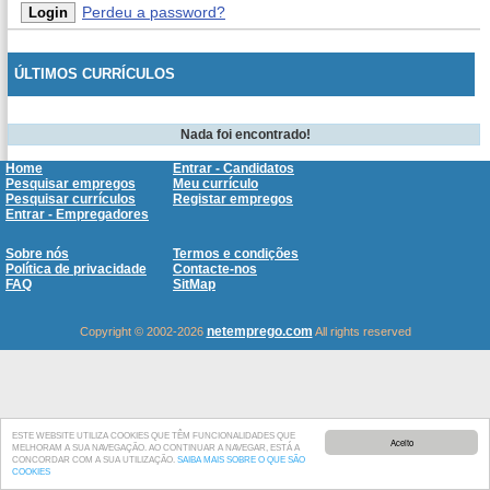
Perdeu a password?
ÚLTIMOS CURRÍCULOS
Nada foi encontrado!
Home
Entrar - Candidatos
Pesquisar empregos
Meu currículo
Pesquisar currículos
Registar empregos
Entrar - Empregadores
Sobre nós
Termos e condições
Política de privacidade
Contacte-nos
FAQ
SitMap
netemprego.com
Copyright © 2002-2026
All rights reserved
ESTE WEBSITE UTILIZA COOKIES QUE TÊM FUNCIONALIDADES QUE
Aceito
MELHORAM A SUA NAVEGAÇÃO. AO CONTINUAR A NAVEGAR, ESTÁ A
CONCORDAR COM A SUA UTILIZAÇÃO.
SAIBA MAIS SOBRE O QUE SÃO
COOKIES