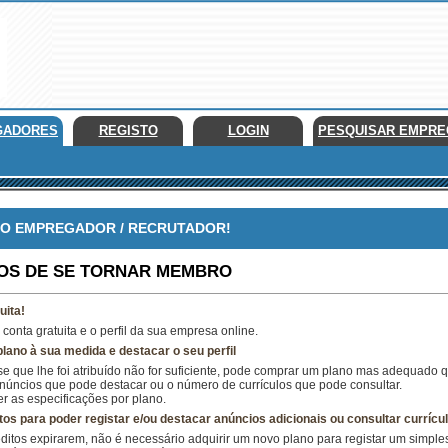
GADORES
REGISTO
LOGIN
PESQUISAR EMPR
 EMPREGADOR / RECRUTADOR!
IOS DE SE TORNAR MEMBRO
uita!
 conta gratuita e o perfil da sua empresa online.
ano à sua medida e destacar o seu perfil
e que lhe foi atribuído não for suficiente, pode comprar um plano mas adequado 
núncios que pode destacar ou o número de currículos que pode consultar.
r as especificações por plano.
os para poder registar e/ou destacar anúncios adicionais ou consultar currícul
ditos expirarem, não é necessário adquirir um novo plano para registar um simples