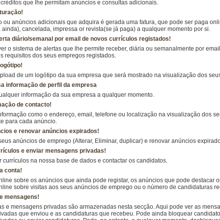
créditos que lhe permitam anúncios e consultas adicionais.
turação!
o ou anúncios adicionais que adquira é gerada uma fatura, que pode ser paga onl
a ainda), cancelada, impressa or revista(se já paga) a qualquer momento por si.
erta diário/semanal por email de novos currículos registados!
r o sistema de alertas que lhe permite receber, diária ou semanalmente por email
 requisitos dos seus empregos registados.
ogótipo!
upload de um logótipo da sua empresa que será mostrado na visualização dos seu
sa informação de perfil da empresa
qualquer informação da sua empresa a qualquer momento.
mação de contacto!
nformação como o endereço, email, telefone ou localização na visualização dos s
te para cada anúncio.
cios e renovar anúncios expirados!
seus anúncios de emprego (Alterar, Eliminar, duplicar) e renovar anúncios expirado
rículos e enviar mensagens privadas!
 currículos na nossa base de dados e contactar os candidatos.
a conta!
line sobre os anúncios que ainda pode registar, os anúncios que pode destacar o
nline sobre visitas aos seus anúncios de emprego ou o número de candidaturas re
de mensagens!
as e mensagens privadas são armazenadas nesta secção. Aqui pode ver as mensa
vadas que enviou e as candidaturas que recebeu. Pode ainda bloquear candidat