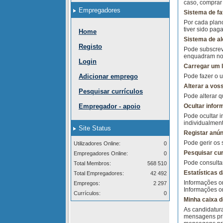
caso, comprar 
Empregadores
Sistema de fa
Por cada plan
tiver sido pag
Home
Sistema de al
Registo
Pode subscreve
enquadram nos
Login
Carregar um l
Adicionar emprego
Pode fazer o 
Alterar a vos
Pesquisar currículos
Pode alterar 
Empregador - apoio
Ocultar infor
Pode ocultar i
individualmen
Site Status
Registar anún
Pode gerir os 
Utilizadores Online:
0
Pesquisar cur
Empregadores Online:
0
Pode consultar
Total Membros:
568 510
Estatísticas d
Total Empregadores:
42 492
Informações on
Empregos:
2 297
Informações o
Currículos:
0
Minha caixa 
As candidatur
mensagens pri