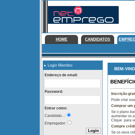
HOME
CANDIDATOS
EMPRE
Login Membro
BEM-VINDO
Endereço de email:
BENEFÍC
Password:
Inscrição grat
Pode criar sua
Comprar um pl
Entrar como:
Se o plano bas
Candidato...:
aumentar os a
Clique
para ve
Empregador:
Compre crédit
Se os seus cré