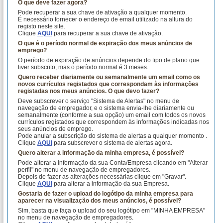
O que deve fazer agora?
Pode recuperar a sua chave de ativação a qualquer momento.
É necessário fornecer o endereço de email utilizado na altura do
registo neste site.
Clique
AQUI
para recuperar a sua chave de ativação.
O que é o período normal de expiração dos meus anúncios de
emprego?
O período de expiração de anúncios depende do tipo de plano que
tiver subscrito, mas o período normal é 3 meses.
Quero receber diariamente ou semanalmente um email como os
novos currículos registados que correspondam às informações
registadas nos meus anúncios. O que devo fazer?
Deve subscrever o serviço "Sistema de Alertas" no menu de
navegação de empregador, e o sistema envia-lhe diariamente ou
semanalmente (conforme a sua opção) um email com todos os novos
currículos registados que correspondem às informações indicadas nos
seus anúncios de emprego.
Pode anular a subscrição do sistema de alertas a qualquer momento .
Clique
AQUI
para subscrever o sistema de alertas agora.
Quero alterar a informação da minha empresa, é possível?
Pode alterar a informação da sua Conta/Empresa clicando em "Alterar
perfil" no menu de navegação de empregadores.
Depois de fazer as alterações necessárias clique em "Gravar".
Clique
AQUI
para alterar a informação da sua Empresa.
Gostaria de fazer o upload do logótipo da minha empresa para
aparecer na visualização dos meus anúncios, é possível?
Sim, basta que faça o upload do seu logótipo em "MINHA EMPRESA"
no menu de navegação de empregadores.