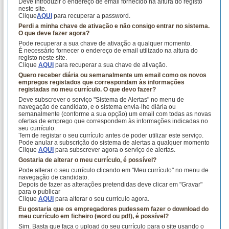
Deve introduzir o endereço de email fornecido na altura do registo
neste site.
Clique
AQUI
para recuperar a password.
Perdi a minha chave de ativação e não consigo entrar no sistema.
O que deve fazer agora?
Pode recuperar a sua chave de ativação a qualquer momento.
É necessário fornecer o endereço de email utilizado na altura do
registo neste site.
Clique
AQUI
para recuperar a sua chave de ativação.
Quero receber diária ou semanalmente um email como os novos
empregos registados que correspondam às informações
registadas no meu currículo. O que devo fazer?
Deve subscrever o serviço "Sistema de Alertas" no menu de
navegação de candidato, e o sistema envia-lhe diária ou
semanalmente (conforme a sua opção) um email com todas as novas
ofertas de emprego que correspondem às informações indicadas no
seu currículo.
Tem de registar o seu currículo antes de poder utilizar este serviço.
Pode anular a subscrição do sistema de alertas a qualquer momento
Clique
AQUI
para subscrever agora o serviço de alertas.
Gostaria de alterar o meu currículo, é possível?
Pode alterar o seu currículo clicando em "Meu currículo" no menu de
navegação de candidato.
Depois de fazer as alterações pretendidas deve clicar em "Gravar"
para o publicar
Clique
AQUI
para alterar o seu currículo agora.
Eu gostaria que os empregadores pudessem fazer o download do
meu currículo em ficheiro (word ou pdf), é possível?
Sim. Basta que faça o upload do seu currículo para o site usando o