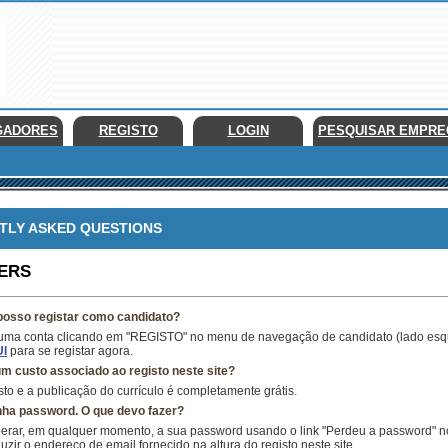
GADORES
REGISTO
LOGIN
PESQUISAR EMPR
LY ASKED QUESTIONS
ERS
osso registar como candidato?
 uma conta clicando em "REGISTO" no menu de navegação de candidato (lado esq
I
para se registar agora.
um custo associado ao registo neste site?
sto e a publicação do currículo é completamente grátis.
nha password. O que devo fazer?
erar, em qualquer momento, a sua password usando o link "Perdeu a password" 
uzir o endereço de email fornecido na altura do registo neste site.