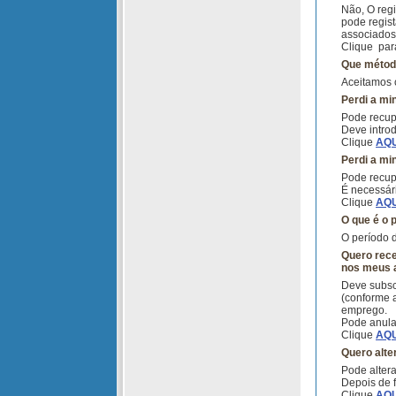
Não, O regi
pode regis
associados
Clique
para
Que métod
Aceitamos 
Perdi a mi
Pode recup
Deve introd
Clique
AQU
Perdi a mi
Pode recup
É necessári
Clique
AQU
O que é o 
O período d
Quero rece
nos meus a
Deve subsc
(conforme 
emprego.
Pode anula
Clique
AQU
Quero alte
Pode alter
Depois de f
Clique
AQU