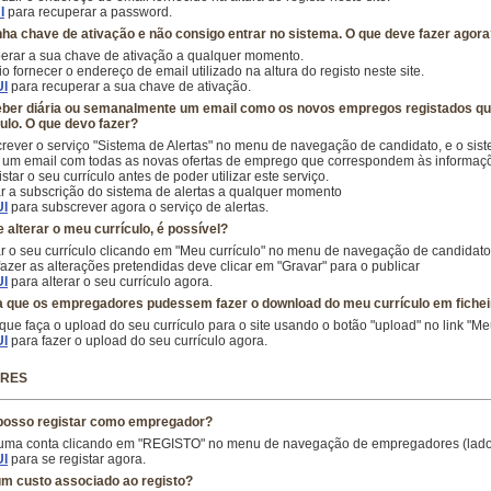
I
para recuperar a password.
nha chave de ativação e não consigo entrar no sistema. O que deve fazer agor
erar a sua chave de ativação a qualquer momento.
o fornecer o endereço de email utilizado na altura do registo neste site.
I
para recuperar a sua chave de ativação.
eber diária ou semanalmente um email como os novos empregos registados qu
ulo. O que devo fazer?
rever o serviço "Sistema de Alertas" no menu de navegação de candidato, e o sis
 um email com todas as novas ofertas de emprego que correspondem às informaçõe
star o seu currículo antes de poder utilizar este serviço.
r a subscrição do sistema de alertas a qualquer momento
I
para subscrever agora o serviço de alertas.
 alterar o meu currículo, é possível?
ar o seu currículo clicando em "Meu currículo" no menu de navegação de candidato
azer as alterações pretendidas deve clicar em "Gravar" para o publicar
I
para alterar o seu currículo agora.
a que os empregadores pudessem fazer o download do meu currículo em ficheiro
que faça o upload do seu currículo para o site usando o botão "upload" no link "
I
para fazer o upload do seu currículo agora.
RES
osso registar como empregador?
 uma conta clicando em "REGISTO" no menu de navegação de empregadores (lado
I
para se registar agora.
um custo associado ao registo?