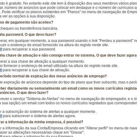
sto é gratuito. No entanto este site tem à disposição dos seus membros vários pl
tar, número de anúncios que pode colocar em destaque e o número de currículos q
. Pode verificar os planos existentes em "Planos" no menu de navegação de Empr
 ver as opções à sua disposição.
os de pagamento são aceites?
cheques ou transferência bancária.
nha password. O que devo fazer?
erar, em qualquer momento, a sua password usando o link "Perdeu a password"
uzir o endereço de email fornecido na altura do registo neste site.
I
para recuperar a sua password.
nha chave de ativação e não consigo entrar no sistema. O que deve fazer agor
erar a sua chave de ativação a qualquer momento.
o fornecer o endereço de email utilizado na altura do registo neste site.
I
para recuperar a sua chave de ativação.
período normal de expiração dos meus anúncios de emprego?
e expiração de anúncios depende do tipo de plano que tiver subscrito, mas o per
ber diariamente ou semanalmente um email como os novos currículos regist
núncios. O que devo fazer?
rever o serviço "Sistema de Alertas" no menu de navegação de empregador, e o s
a sua opção) um email com todos os novos currículos registados que corresponde
r a subscrição do sistema de alertas a qualquer momento .
I
para subscrever o sistema de alertas agora.
rar a informação da minha empresa, é possível?
ar a informação da sua Conta/Empresa clicando em "Alterar perfil" no menu de n
azer as alterações necessárias clique em "Gravar".
I
para alterar a informação da sua Empresa.