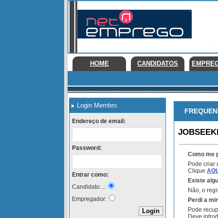
HOME
CANDIDATOS
EMPRE
Login Membro
FREQUENT
Endereço de email:
JOBSEEK
Password:
Como me p
Pode criar
Clique
AQU
Entrar como:
Existe alg
Candidato...:
Não, o regi
Empregador:
Perdi a mi
Pode recup
Deve introd