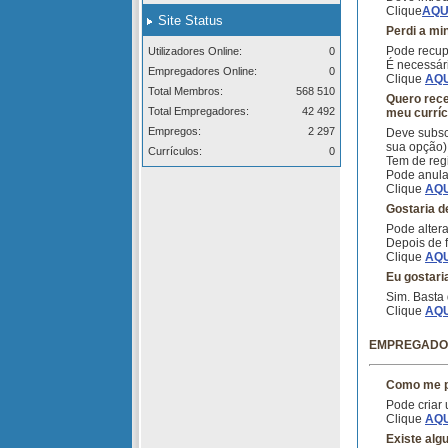
Clique
AQU
Site Status
Perdi a mi
Pode recup
Utilizadores Online:
0
É necessári
Empregadores Online:
0
Clique
AQU
Total Membros:
568 510
Quero rec
Total Empregadores:
42 492
meu curríc
Empregos:
2 297
Deve subsc
sua opção)
Currículos:
0
Tem de regi
Pode anula
Clique
AQU
Gostaria de
Pode alter
Depois de f
Clique
AQU
Eu gostari
Sim. Basta 
Clique
AQU
EMPREGADO
Como me p
Pode criar
Clique
AQU
Existe alg