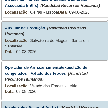
Associada (m/f/x)
(Randstad Recursos Humanos)
Localização:
Oeiras - Lisboa
Data:
09-08-2026
Auxiliar de Produção
(Randstad Recursos
Humanos)
Localização:
Salvaterra de Magos - Santarem -
Santarém
Data:
09-08-2026
Operador de Armazenamento/expedição de
congelados - Valado dos Frades
(Randstad
Recursos Humanos)
Localização:
Valado dos Frades - Leiria
Data:
09-08-2026
Inside sales Account (m,f,x)
(Randstad Recursos