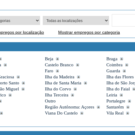
pregos por localização
Mostrar empregos por categoria
Beja
Braga
a
Castelo Branco
Coimbra
Faro
Guarda
Graciosa
Ilha da Madeira
Ilha das Flores
Porto Santo
Ilha de Santa Maria
Ilha de São Jo
São Miguel
Ilha do Corvo
Ilha do Faial
Pico
Ilha Terceira
Leiria
Outro
Portalegre
Região Autónoma: Açores
Santarém
Viana Do Castelo
Vila Real