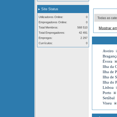
Site Status
Utilizadores Online:
0
Empregadores Online:
0
Total Membros:
568 510
Mostrar em
Total Empregadores:
42 491
Empregos:
2 297
Currículos:
0
Aveiro
Braganç
Évora
Ilha da 
Ilha de 
Ilha de 
Ilha do 
Lisboa
Porto
Setúbal
Viseu