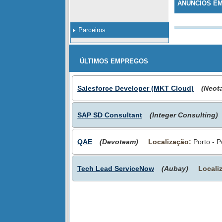
ANÚNCIOS E
Parceiros
ÚLTIMOS EMPREGOS
Salesforce Developer (MKT Cloud)
(Neot
SAP SD Consultant
(Integer Consulting)
QAE
(Devoteam)
Localização:
Porto - P
Tech Lead ServiceNow
(Aubay)
Locali