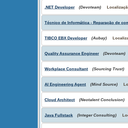
.NET Developer
(Devoteam)
Localizaçã
Técnico de Informática - Reparação de co
TIBCO EBX Developer
(Aubay)
Localiz
Quality Assurance Engineer
(Devoteam)
Workplace Consultant
(Sourcing Trust)
AI Engineering Agent
(Mind Source)
Lo
Cloud Architect
(Neotalent Conclusion)
Java Fullstack
(Integer Consulting)
Lo