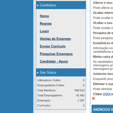
Alterar o seu 
Candidatos
Pode alterar a
Ocultar infor
Home
Pode ocultar i
Ocultar o seu
Registo
Pode ocultar 
Login
Pesquisa de e
Pode pesquisar
Alertas de Emprego
Estatísticas d
Enviar Currículo
Informação onl
candidaturas 
Pesquisar Empregos
Minha caixa 
Candidato - Apoio
As candidatur
mensagens pri
mensagens pri
Site Status
Anúncios favo
Enquanto procu
Utilizadores Online:
0
Eliminar a su
Empregadores Online:
0
Pode eliminar
Total Membros:
568 510
Clique
AQUI
p
Total Empregadores:
42 492
Empregos:
2 297
Currículos:
0
ANÚNCIOS 