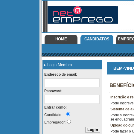
HOME
CANDIDATOS
EMPRE
Login Membro
BEM-VINDO
Endereço de email:
BENEFÍC
Password:
Inscrição e re
Pode inscrever
Entrar como:
Sistema de al
Candidato...:
Pode subscrev
se enquadram 
Empregador:
Upload do cur
Pode fazer o 