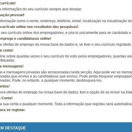
currículo!
s informações do seu currículo sempre que desejar.
mação pessoal!
nformação como o nome, endereço, telefone, email, localização na visualização do 
 currículo online nos resultados das pesquisas!
o seu currículo online dos empregadores, e usa-lo unicamente para se candidata 
mprego e candidaturas online!
 ofertas de emprego da nossa base de dados e, se tiver o seu currículo registad
a conta!
ine sobre quantas vezes o seu currículo foi visto pelos empregadores, quantas veze
efetuadas.
de mensagens!
as e mensagens privadas são armazenadas nesta secção. Aqui pode ver as mens
vadas que enviou e as candidaturas que enviou. Pode ainda bloquear empregad
vadas. Pode, no entanto, a qualquer momento, desbloqueá-los.
ritos!
ra ofertas de emprego na nossa base de dados, tem a opção de as incluir na lista 
a Conta!
 a sua conta a qualquer momento. Toda a informação que registou será automatic
ara se registar.
EM DESTAQUE