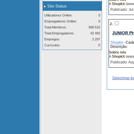
A
Shopkit
(www.
Site Status
Publicado: Jul
Utilizadores Online:
0
Empregadores Online:
0
2.
Total Membros:
568 510
JUNIOR P
Total Empregadores:
42 492
Empregos:
2 297
Shopkit
- Cast
Currículos:
0
Descrição:
Sobre nós
A
Shopkit
(www.
Publicado: Aug
Selecionar t