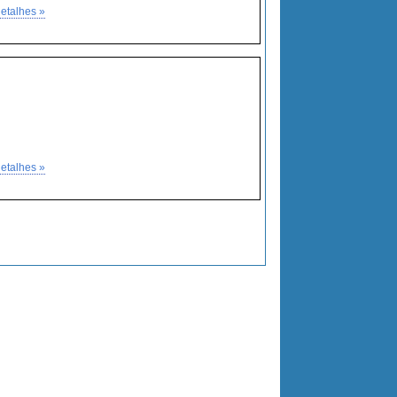
etalhes »
etalhes »