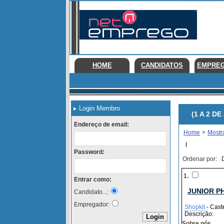
HOME
CANDIDATOS
EMPRE
Login Membro
(1 A 2 DE 
Endereço de email:
Home
>
Mostr
|
Password:
Ordenar por:
1.
Entrar como:
JUNIOR P
Candidato...:
Empregador:
Shopkit
- Cast
Descrição:
Sobre nós