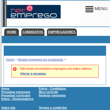
MENU
HOME
CANDIDATOS
EMPREGADORES
Home
>
Mostrar empregos por localização
>
Não foram encontrados empregos com estes critérios.
Alterar a pesquisa
.
Home
Entrar - Candidatos
Pesquisar empregos
Meu currículo
Pesquisar currículos
Registar empregos
Entrar - Empregadores
Sobre nós
Termos e condições