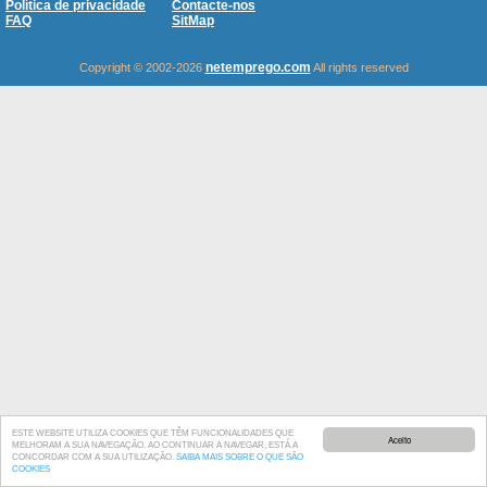
Política de privacidade
Contacte-nos
FAQ
SitMap
netemprego.com
Copyright © 2002-2026
All rights reserved
ESTE WEBSITE UTILIZA COOKIES QUE TÊM FUNCIONALIDADES QUE
Aceito
MELHORAM A SUA NAVEGAÇÃO. AO CONTINUAR A NAVEGAR, ESTÁ A
CONCORDAR COM A SUA UTILIZAÇÃO.
SAIBA MAIS SOBRE O QUE SÃO
COOKIES