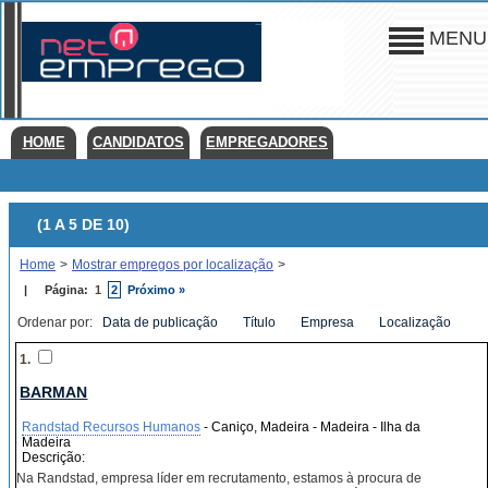
MENU
HOME
CANDIDATOS
EMPREGADORES
(1 A 5 DE 10)
Home
>
Mostrar empregos por localização
>
|
Página:
1
2
Próximo »
Ordenar por:
Data de publicação
Título
Empresa
Localização
1.
BARMAN
Randstad Recursos Humanos
- Caniço, Madeira - Madeira - Ilha da
Madeira
Descrição:
Na Randstad, empresa líder em recrutamento, estamos à procura de