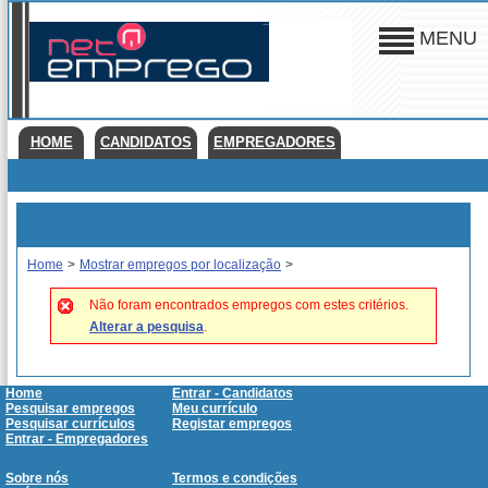
MENU
HOME
CANDIDATOS
EMPREGADORES
Home
>
Mostrar empregos por localização
>
Não foram encontrados empregos com estes critérios.
Alterar a pesquisa
.
Home
Entrar - Candidatos
Pesquisar empregos
Meu currículo
Pesquisar currículos
Registar empregos
Entrar - Empregadores
Sobre nós
Termos e condições