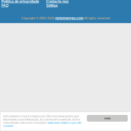
Política de privacidade
Contacte-nos
FAQ
SitMap
netemprego.com
Copyright © 2002-2026
All rights reserved
ESTE WEBSITE UTILIZA COOKIES QUE TÊM FUNCIONALIDADES QUE
Aceito
MELHORAM A SUA NAVEGAÇÃO. AO CONTINUAR A NAVEGAR, ESTÁ A
CONCORDAR COM A SUA UTILIZAÇÃO.
SAIBA MAIS SOBRE O QUE SÃO
COOKIES