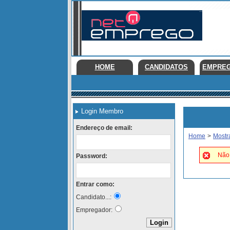
HOME
CANDIDATOS
EMPRE
Login Membro
Endereço de email:
Home
>
Mostr
Não 
Password:
Entrar como:
Candidato...:
Empregador: