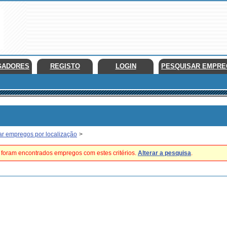
GADORES
REGISTO
LOGIN
PESQUISAR EMPR
ar empregos por localização
>
foram encontrados empregos com estes critérios.
Alterar a pesquisa
.