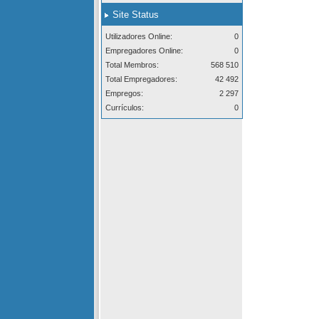
Site Status
Utilizadores Online:
0
Empregadores Online:
0
Total Membros:
568 510
Total Empregadores:
42 492
Empregos:
2 297
Currículos:
0