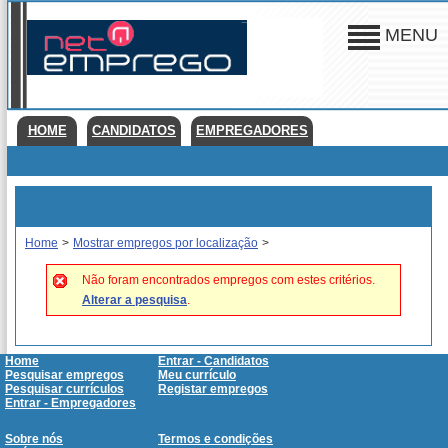
MENU
HOME
CANDIDATOS
EMPREGADORES
Home
>
Mostrar empregos por localização
>
Não foram encontrados empregos com estes critérios.
Alterar a pesquisa
.
Home
Entrar - Candidatos
Pesquisar empregos
Meu currículo
Pesquisar currículos
Registar empregos
Entrar - Empregadores
Sobre nós
Termos e condições