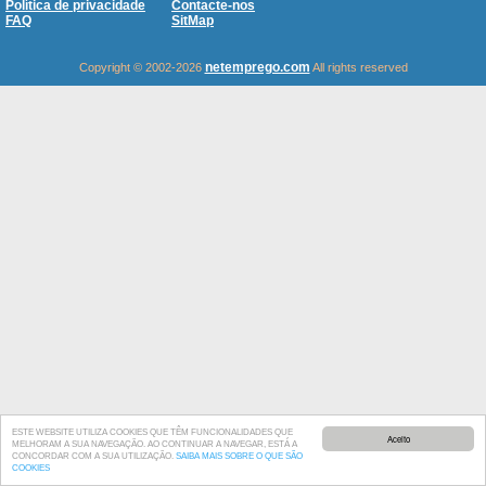
Política de privacidade
Contacte-nos
FAQ
SitMap
netemprego.com
Copyright © 2002-2026
All rights reserved
ESTE WEBSITE UTILIZA COOKIES QUE TÊM FUNCIONALIDADES QUE
Aceito
MELHORAM A SUA NAVEGAÇÃO. AO CONTINUAR A NAVEGAR, ESTÁ A
CONCORDAR COM A SUA UTILIZAÇÃO.
SAIBA MAIS SOBRE O QUE SÃO
COOKIES