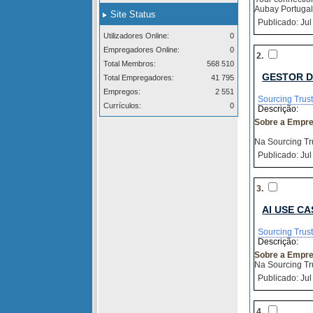
Aubay Portugal 
Site Status
Publicado: Jul
Utilizadores Online:
0
Empregadores Online:
0
2.
Total Membros:
568 510
GESTOR DE
Total Empregadores:
41 795
Empregos:
2 551
Sourcing Trust
Currículos:
0
Descrição:
Sobre a Empr
Na Sourcing Tr
Publicado: Jul
3.
AI USE C
Sourcing Trust
Descrição:
Sobre a Empr
Na Sourcing Tr
Publicado: Jul
4.