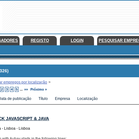
GADORES
REGISTO
LOGIN
PESQUISAR EMPR
326)
ar empregos por localização
>
2
3
4
5
...
»»
Próximo »
Data de publicação
Título
Empresa
Localização
CK JAVASCRIPT & JAVA
 - Lisboa - Lisboa
with Aubay starts in the following lines: