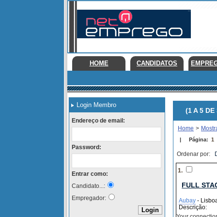
HOME
CANDIDATOS
EMPRE
Login Membro
(1 A 5 DE 
Endereço de email:
Home
>
Mostr
|
Página:
1
Password:
Ordenar por:
1.
Entrar como:
FULL STA
Candidato...:
Empregador:
Aubay
- Lisboa
Descrição:
Your connection 