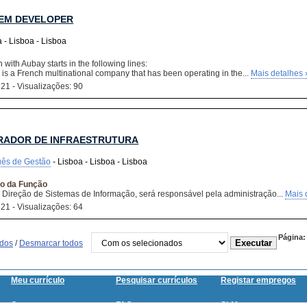
AEM DEVELOPER
 - Lisboa - Lisboa
with Aubay starts in the following lines:
is a French multinational company that has been operating in the...
Mais detalhes 
 21 - Visualizações: 90
RADOR DE INFRAESTRUTURA
uês de Gestão
- Lisboa - Lisboa - Lisboa
o da Função
a Direção de Sistemas de Informação, será responsável pela administração...
Mais 
 21 - Visualizações: 64
Página:
odos
/
Desmarcar todos
Meu currículo
Pesquisar currículos
Registar empregos
Contacte-nos
FAQ
SitMap