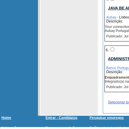
JAVA BE 
Aubay
- Lisboa
Descrição:
Your connection 
Aubay Portugal 
Publicado: Jul
5.
ADMINIST
Banco Portug
Descrição:
Enquadrament
Integrado(a) n
Publicado: Jul
Selecionar t
Home
Entrar - Candidatos
Pesquisar empregos
Sobre nós
Termos e condições
Política de privacidade