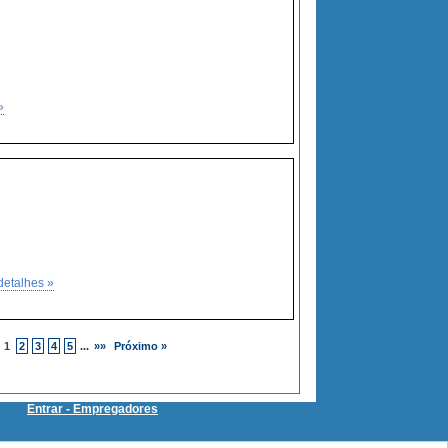
»
detalhes »
1
2
3
4
5
...
»»
Próximo »
Entrar - Empregadores