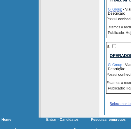
TRAB. AP
Gi Group
- Via
Descrição:
Possui
conhec
Estamos a recru
Publicado: Hoj
5.
OPERADO
Gi Group
- Via
Descrição:
Possui
conhec
Estamos a recr
Publicado: Hoj
Selecionar t
Home
Entrar - Candidatos
Pesquisar empregos
Sobre nós
Termos e condições
Política de privacidade