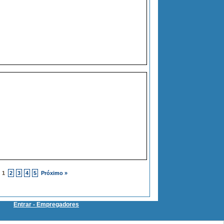
1
2
3
4
5
Próximo »
Entrar - Empregadores