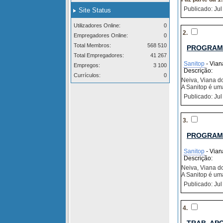
Publicado: Jul
Site Status
Utilizadores Online:
0
2.
Empregadores Online:
0
Total Membros:
568 510
PROGRAM
Total Empregadores:
41 267
Sanitop
- Vian
Empregos:
3 100
Descrição:
Currículos:
0
Neiva, Viana d
A Sanitop é um
Publicado: Jul
3.
PROGRAM
Sanitop
- Vian
Descrição:
Neiva, Viana d
A Sanitop é um
Publicado: Jul
4.