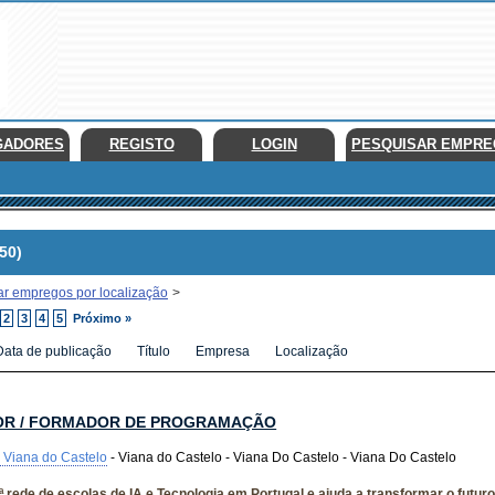
GADORES
REGISTO
LOGIN
PESQUISAR EMPR
50)
ar empregos por localização
>
2
3
4
5
Próximo »
Data de publicação
Título
Empresa
Localização
OR / FORMADOR DE PROGRAMAÇÃO
 Viana do Castelo
- Viana do Castelo - Viana Do Castelo - Viana Do Castelo
.ª rede de escolas de IA e Tecnologia em Portugal e ajuda a transformar o futu