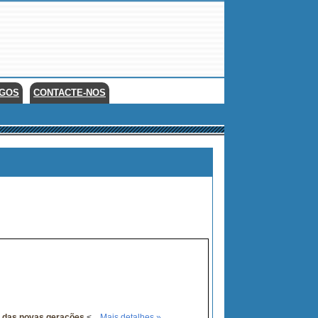
EGOS
CONTACTE-NOS
ro das novas gerações.
<...
Mais detalhes »