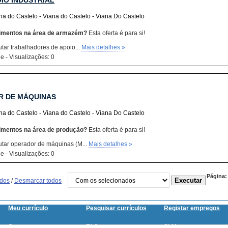
OIO INDUSTRIAL
na do Castelo - Viana do Castelo - Viana Do Castelo
imentos na área de armazém?
Esta oferta é para si!
tar trabalhadores de apoio...
Mais detalhes »
e - Visualizações: 0
R DE MÁQUINAS
na do Castelo - Viana do Castelo - Viana Do Castelo
imentos na área de produção?
Esta oferta é para si!
utar operador de máquinas
(M...
Mais detalhes »
e - Visualizações: 0
Página:
odos
/
Desmarcar todos
Meu currículo
Pesquisar currículos
Registar empregos
Contacte-nos
FAQ
SitMap