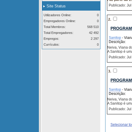
Publicado: Jul
Site Status
Utilizadores Online:
0
2.
Empregadores Online:
0
Total Membros:
568 510
PROGRAM
Total Empregadores:
42 492
Sanitop
- Vian
Empregos:
2 297
Descrição:
Currículos:
0
Neiva, Viana d
A Sanitop é um
Publicado: Jul
3.
PROGRAM
Sanitop
- Vian
Descrição:
Neiva, Viana d
A Sanitop é um
Publicado: Jul
Selecionar t