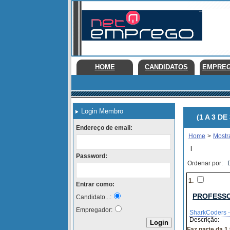
HOME
CANDIDATOS
EMPRE
Login Membro
(1 A 3 DE 
Endereço de email:
Home
>
Mostr
|
Password:
Ordenar por:
1.
Entrar como:
PROFESS
Candidato...:
Empregador:
SharkCoders -
Descrição:
Faz parte da 1