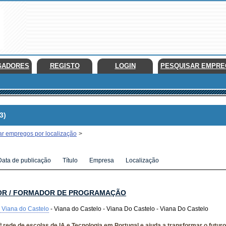
GADORES
REGISTO
LOGIN
PESQUISAR EMPR
3)
ar empregos por localização
>
Data de publicação
Título
Empresa
Localização
OR / FORMADOR DE PROGRAMAÇÃO
 Viana do Castelo
- Viana do Castelo - Viana Do Castelo - Viana Do Castelo
.ª rede de escolas de IA e Tecnologia em Portugal e ajuda a transformar o futu