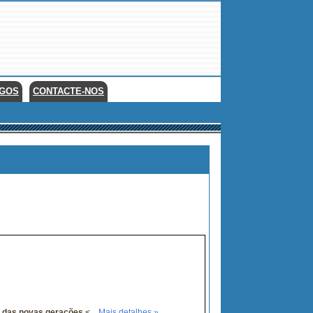
EGOS
CONTACTE-NOS
ro das novas gerações.
<...
Mais detalhes »