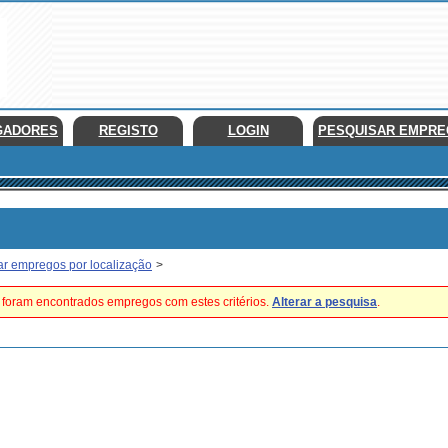
GADORES
REGISTO
LOGIN
PESQUISAR EMPR
ar empregos por localização
>
foram encontrados empregos com estes critérios.
Alterar a pesquisa
.