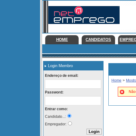
HOME
CANDIDATOS
EMPRE
Login Membro
Endereço de email:
Home
>
Mostr
Não 
Password:
Entrar como:
Candidato...:
Empregador: