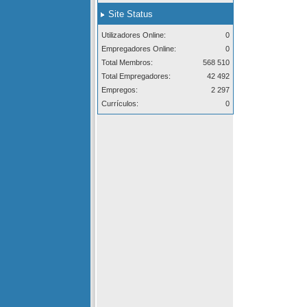
Site Status
Utilizadores Online:
0
Empregadores Online:
0
Total Membros:
568 510
Total Empregadores:
42 492
Empregos:
2 297
Currículos:
0