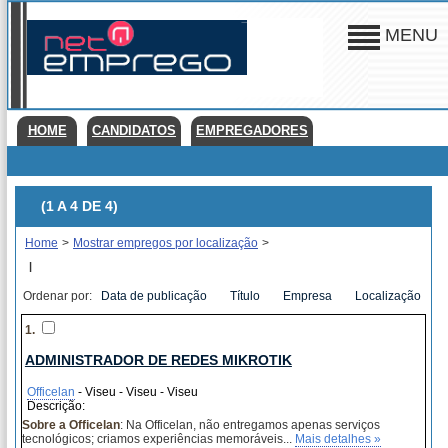
MENU
HOME
CANDIDATOS
EMPREGADORES
(1 A 4 DE 4)
Home
>
Mostrar empregos por localização
>
|
Ordenar por:
Data de publicação
Título
Empresa
Localização
1.
ADMINISTRADOR DE REDES MIKROTIK
Officelan
- Viseu - Viseu - Viseu
Descrição:
Sobre a Officelan
: Na Officelan, não entregamos apenas serviços
tecnológicos; criamos experiências memoráveis...
Mais detalhes »