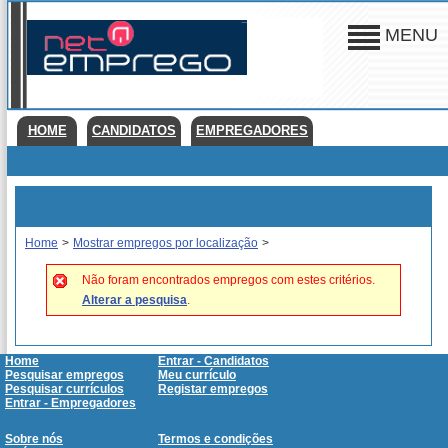
MENU
HOME
CANDIDATOS
EMPREGADORES
Home
>
Mostrar empregos por localização
>
Não foram encontrados empregos com estes critérios.
Alterar a pesquisa
.
Home
Entrar - Candidatos
Pesquisar empregos
Meu currículo
Pesquisar currículos
Registar empregos
Entrar - Empregadores
Sobre nós
Termos e condições