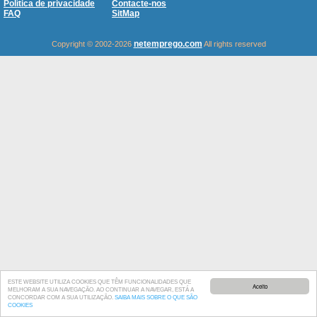
Política de privacidade
Contacte-nos
FAQ
SitMap
netemprego.com
Copyright © 2002-2026
All rights reserved
ESTE WEBSITE UTILIZA COOKIES QUE TÊM FUNCIONALIDADES QUE
Aceito
MELHORAM A SUA NAVEGAÇÃO. AO CONTINUAR A NAVEGAR, ESTÁ A
CONCORDAR COM A SUA UTILIZAÇÃO.
SAIBA MAIS SOBRE O QUE SÃO
COOKIES