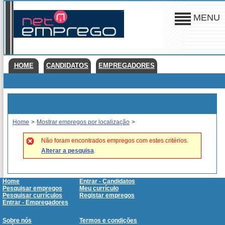
MENU
HOME
CANDIDATOS
EMPREGADORES
Home
>
Mostrar empregos por localização
>
Não foram encontrados empregos com estes critérios.
Alterar a pesquisa
.
Home
Entrar - Candidatos
Pesquisar empregos
Meu currículo
Pesquisar currículos
Registar empregos
Entrar - Empregadores
Sobre nós
Termos e condições