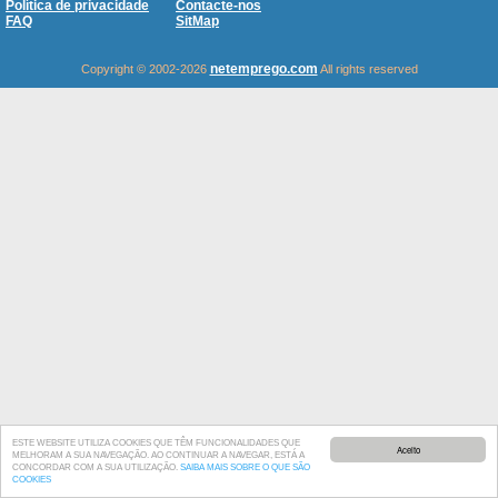
Política de privacidade
Contacte-nos
FAQ
SitMap
netemprego.com
Copyright © 2002-2026
All rights reserved
ESTE WEBSITE UTILIZA COOKIES QUE TÊM FUNCIONALIDADES QUE
Aceito
MELHORAM A SUA NAVEGAÇÃO. AO CONTINUAR A NAVEGAR, ESTÁ A
CONCORDAR COM A SUA UTILIZAÇÃO.
SAIBA MAIS SOBRE O QUE SÃO
COOKIES