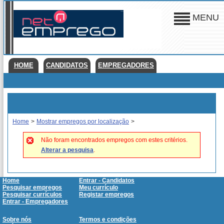
MENU
HOME
CANDIDATOS
EMPREGADORES
Home
>
Mostrar empregos por localização
>
Não foram encontrados empregos com estes critérios.
Alterar a pesquisa
.
Home
Entrar - Candidatos
Pesquisar empregos
Meu currículo
Pesquisar currículos
Registar empregos
Entrar - Empregadores
Sobre nós
Termos e condições