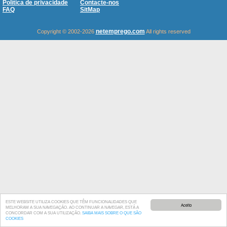
Política de privacidade
Contacte-nos
FAQ
SitMap
netemprego.com
Copyright © 2002-2026
All rights reserved
ESTE WEBSITE UTILIZA COOKIES QUE TÊM FUNCIONALIDADES QUE
Aceito
MELHORAM A SUA NAVEGAÇÃO. AO CONTINUAR A NAVEGAR, ESTÁ A
CONCORDAR COM A SUA UTILIZAÇÃO.
SAIBA MAIS SOBRE O QUE SÃO
COOKIES