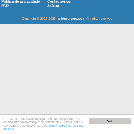
Política de privacidade
Contacte-nos
FAQ
SitMap
netemprego.com
Copyright © 2002-2026
All rights reserved
ESTE WEBSITE UTILIZA COOKIES QUE TÊM FUNCIONALIDADES QUE
Aceito
MELHORAM A SUA NAVEGAÇÃO. AO CONTINUAR A NAVEGAR, ESTÁ A
CONCORDAR COM A SUA UTILIZAÇÃO.
SAIBA MAIS SOBRE O QUE SÃO
COOKIES