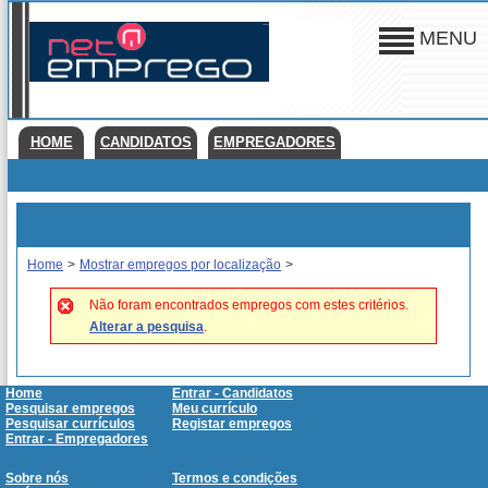
MENU
HOME
CANDIDATOS
EMPREGADORES
Home
>
Mostrar empregos por localização
>
Não foram encontrados empregos com estes critérios.
Alterar a pesquisa
.
Home
Entrar - Candidatos
Pesquisar empregos
Meu currículo
Pesquisar currículos
Registar empregos
Entrar - Empregadores
Sobre nós
Termos e condições