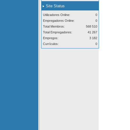
Site Status
Utilizadores Online:
0
Empregadores Online:
0
Total Membros:
568 510
Total Empregadores:
41 267
Empregos:
3 182
Currículos:
0