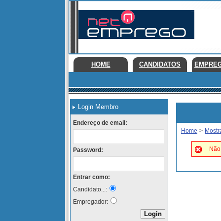
HOME
CANDIDATOS
EMPRE
Login Membro
Endereço de email:
Home
>
Mostr
Não 
Password:
Entrar como:
Candidato...:
Empregador: