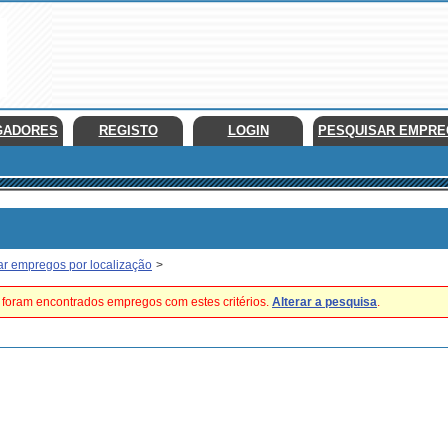
GADORES
REGISTO
LOGIN
PESQUISAR EMPR
ar empregos por localização
>
foram encontrados empregos com estes critérios.
Alterar a pesquisa
.