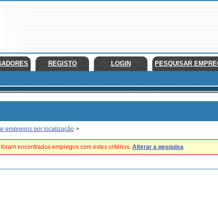
GADORES
REGISTO
LOGIN
PESQUISAR EMPR
ar empregos por localização
>
foram encontrados empregos com estes critérios.
Alterar a pesquisa
.