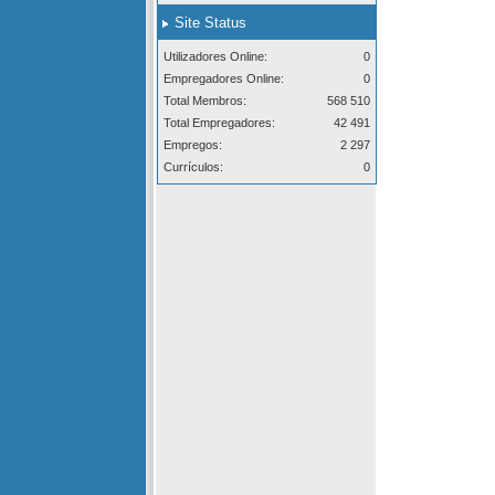
Site Status
Utilizadores Online:
0
Empregadores Online:
0
Total Membros:
568 510
Total Empregadores:
42 491
Empregos:
2 297
Currículos:
0