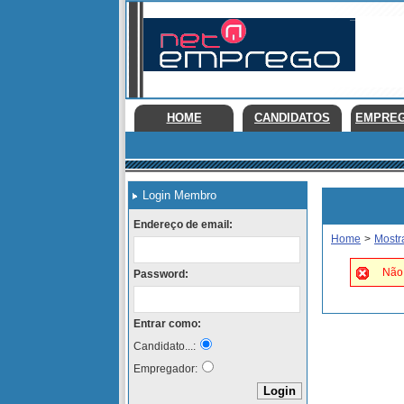
HOME
CANDIDATOS
EMPRE
Login Membro
Endereço de email:
Home
>
Mostr
Não 
Password:
Entrar como:
Candidato...:
Empregador: