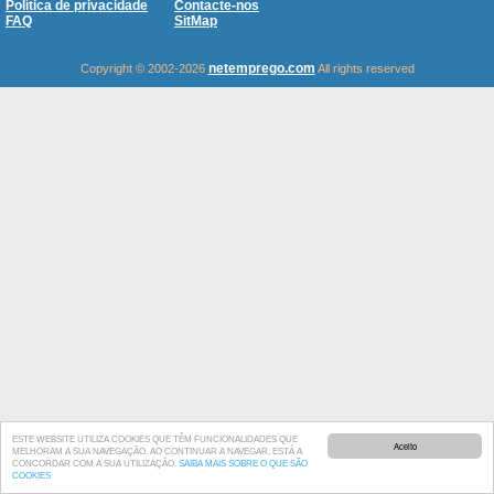
Política de privacidade
Contacte-nos
FAQ
SitMap
netemprego.com
Copyright © 2002-2026
All rights reserved
ESTE WEBSITE UTILIZA COOKIES QUE TÊM FUNCIONALIDADES QUE
Aceito
MELHORAM A SUA NAVEGAÇÃO. AO CONTINUAR A NAVEGAR, ESTÁ A
CONCORDAR COM A SUA UTILIZAÇÃO.
SAIBA MAIS SOBRE O QUE SÃO
COOKIES