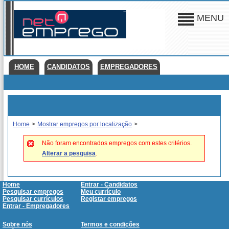
MENU
HOME
CANDIDATOS
EMPREGADORES
Home
>
Mostrar empregos por localização
>
Não foram encontrados empregos com estes critérios.
Alterar a pesquisa
.
Home
Entrar - Candidatos
Pesquisar empregos
Meu currículo
Pesquisar currículos
Registar empregos
Entrar - Empregadores
Sobre nós
Termos e condições