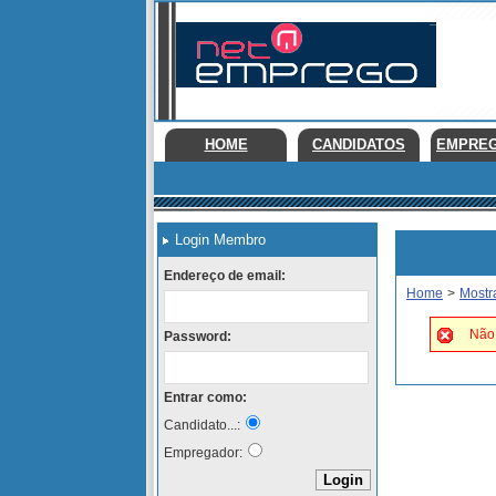
HOME
CANDIDATOS
EMPRE
Login Membro
Endereço de email:
Home
>
Mostr
Não 
Password:
Entrar como:
Candidato...:
Empregador: