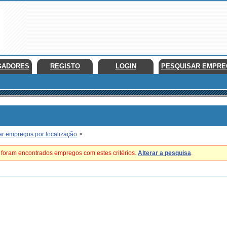
GADORES
REGISTO
LOGIN
PESQUISAR EMPR
ar empregos por localização
>
foram encontrados empregos com estes critérios.
Alterar a pesquisa
.