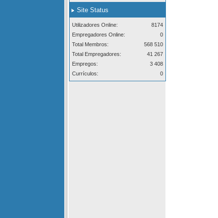
Site Status
Utilizadores Online:
8174
Empregadores Online:
0
Total Membros:
568 510
Total Empregadores:
41 267
Empregos:
3 408
Currículos:
0