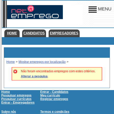
MENU
HOME
CANDIDATOS
EMPREGADORES
Home
>
Mostrar empregos por localização
>
Não foram encontrados empregos com estes critérios.
Alterar a pesquisa
.
Home
Entrar - Candidatos
Pesquisar empregos
Meu currículo
Pesquisar currículos
Registar empregos
Entrar - Empregadores
Sobre nós
Termos e condições