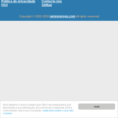
Política de privacidade
Contacte-nos
FAQ
SitMap
netemprego.com
Copyright © 2002-2026
All rights reserved
ESTE WEBSITE UTILIZA COOKIES QUE TÊM FUNCIONALIDADES QUE
Aceito
MELHORAM A SUA NAVEGAÇÃO. AO CONTINUAR A NAVEGAR, ESTÁ A
CONCORDAR COM A SUA UTILIZAÇÃO.
SAIBA MAIS SOBRE O QUE SÃO
COOKIES