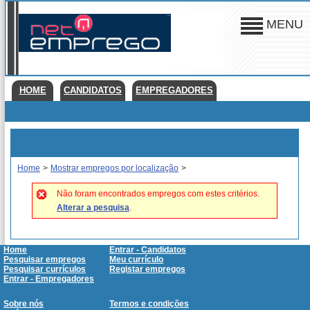
MENU
HOME
CANDIDATOS
EMPREGADORES
Home
>
Mostrar empregos por localização
>
Não foram encontrados empregos com estes critérios.
Alterar a pesquisa
.
Home
Entrar - Candidatos
Pesquisar empregos
Meu currículo
Pesquisar currículos
Registar empregos
Entrar - Empregadores
Sobre nós
Termos e condições