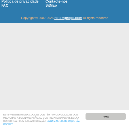
Política de privacidade
Contacte-nos
FAQ
SitMap
netemprego.com
Copyright © 2002-2026
All rights reserved
ESTE WEBSITE UTILIZA COOKIES QUE TÊM FUNCIONALIDADES QUE
Aceito
MELHORAM A SUA NAVEGAÇÃO. AO CONTINUAR A NAVEGAR, ESTÁ A
CONCORDAR COM A SUA UTILIZAÇÃO.
SAIBA MAIS SOBRE O QUE SÃO
COOKIES