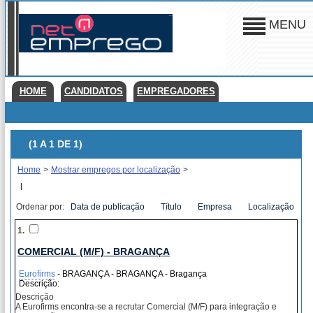
MENU
HOME
CANDIDATOS
EMPREGADORES
(1 A 1 DE 1)
Home
>
Mostrar empregos por localização
>
|
Ordenar por:
Data de publicação
Título
Empresa
Localização
1.
COMERCIAL (M/F) - BRAGANÇA
Eurofirms
- BRAGANÇA - BRAGANÇA - Bragança
Descrição:
Descrição
A Eurofirms encontra-se a recrutar Comercial (M/F) para integração e