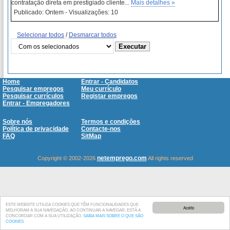
contratação direta em prestigiado cliente...
Mais detalhes »
Publicado: Ontem - Visualizações: 10
Selecionar todos
/
Desmarcar todos
Home
Entrar - Candidatos
Pesquisar empregos
Meu currículo
Pesquisar currículos
Registar empregos
Entrar - Empregadores
Sobre nós
Termos e condições
Política de privacidade
Contacte-nos
FAQ
SitMap
netemprego.com
Copyright © 2002-2026
All rights reserved
ESTE WEBSITE UTILIZA COOKIES QUE TÊM FUNCIONALIDADES QUE
Aceito
MELHORAM A SUA NAVEGAÇÃO. AO CONTINUAR A NAVEGAR, ESTÁ A
CONCORDAR COM A SUA UTILIZAÇÃO.
SAIBA MAIS SOBRE O QUE SÃO
COOKIES